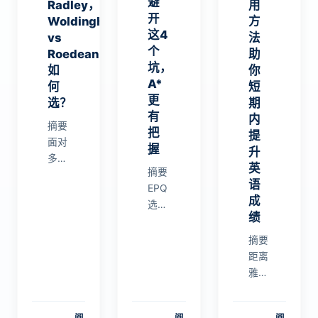
避
Radley，
用
开
Woldingham
方
这4
vs
法
个
Roedean，
助
坑，
如
你
A*
何
短
更
选？
期
有
内
摘要
把
提
面对
握
升
多所
英
摘要
英国
语
EPQ
优质
成
选题
私
绩
决定
校，
研究
家长
摘要
上
常陷
距离
限，
入选
雅思
经济
择困
或托
学方
难。
福考
阅
阅
阅