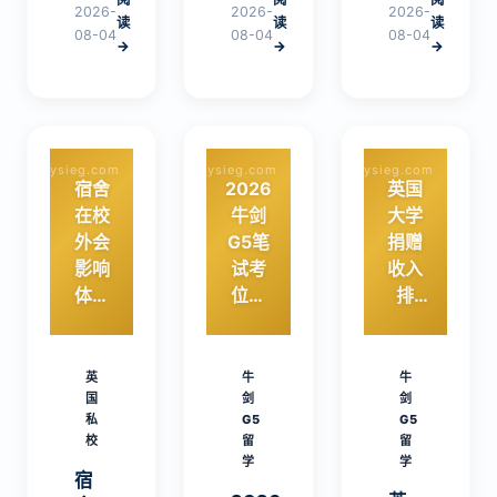
向尤
本文
试仅
2026-
2026-
2026-
读
读
读
其要
从学
剩数
08-04
08-04
08-04
→
→
→
避开
术、
周，
题目
氛
如何
过
围、
高效
大、
地
冲
过
理…
刺？
ysieg.com
ysieg.com
ysieg.com
旧、
本文
宿舍
2026
英国
文
整理
在校
牛剑
大学
献…
了7
外会
G5笔
捐赠
个实
影响
试考
收入
用技
体验
位明
排
巧…
吗？
日开
行：
Chelt
放预
牛剑
enha
约，
领
英
牛
牛
m
国
这些
剑
跑，
剑
私
G5
G5
Ladie
准备
这笔
校
留
留
s’
现在
钱如
学
学
宿
Colle
就要
何影