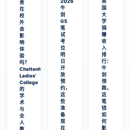
2026
英
舍
ge的
做
响你
牛
国
在
学术
的申
剑
大
校
与全
请？
G5
学
外
人教
笔
捐
会
育平
试
赠
影
衡术
考
收
响
位
入
体
明
排
验
日
行：
吗？
开
牛
Cheltenham
放
剑
Ladies’
预
领
College
约，
跑，
的
这
这
学
些
笔
术
准
钱
与
备
如
全
现
何
人
在
影
教