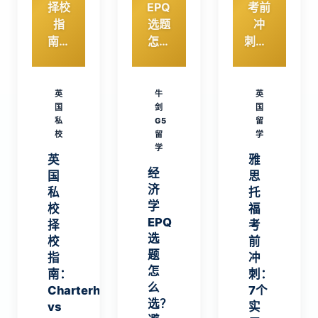
择校
EPQ
考前
指
选题
冲
南：
怎么
刺：7
Char
选？
个实
terho
避开
用方
use
这4个
法助
英
牛
英
vs
国
坑，
剑
你短
国
私
G5
留
Radl
A*更
期内
校
留
学
ey，
有把
提升
学
英
雅
Wold
握
英语
经
国
思
ingha
成绩
济
私
托
m vs
学
校
福
Roed
EPQ
择
考
ean
选
校
前
，如
题
指
冲
何
怎
南：
刺：
选？
么
Charterhouse
7个
选？
vs
实