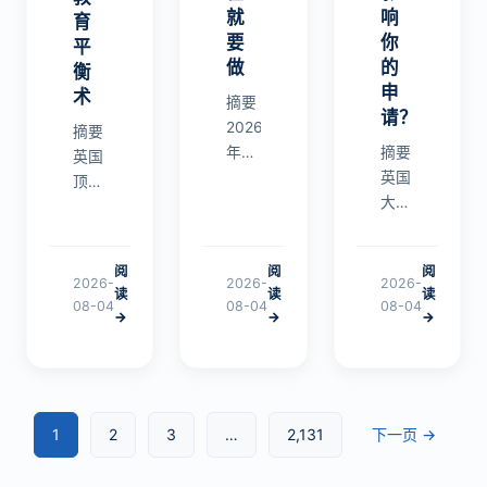
就
响
育
要
你
平
做
的
衡
申
术
摘要
请？
2026
摘要
年首
摘要
英国
轮
英国
顶级
ESAT、
大学
女校
TMUA、
年度
Cheltenham
TARA
捐赠
Ladies’
阅
阅
阅
笔试
收入
C…
2026-
2026-
2026-
读
读
读
考位
排名
08-04
08-04
08-04
→
→
→
将于
出
7月
炉，
20
牛津
日…
剑桥
合计
1
2
3
…
2,131
下一页 →
超
2.6