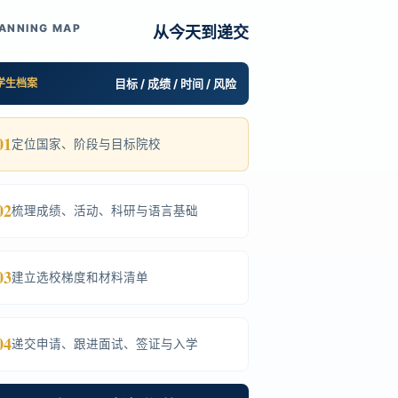
ANNING MAP
从今天到递交
学生档案
目标 / 成绩 / 时间 / 风险
01
定位国家、阶段与目标院校
02
梳理成绩、活动、科研与语言基础
03
建立选校梯度和材料清单
04
递交申请、跟进面试、签证与入学