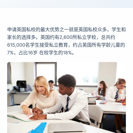
申
请
英国私校的最大优
势
之一就是英国私校众多，学生和
家长的
选择
多。英国
约
有2,600所私立学校，总共
约
615,000名学生接受私立教育，
约
占英国所有学
龄
儿童的
7%，占比16
岁
在校学生的18%。