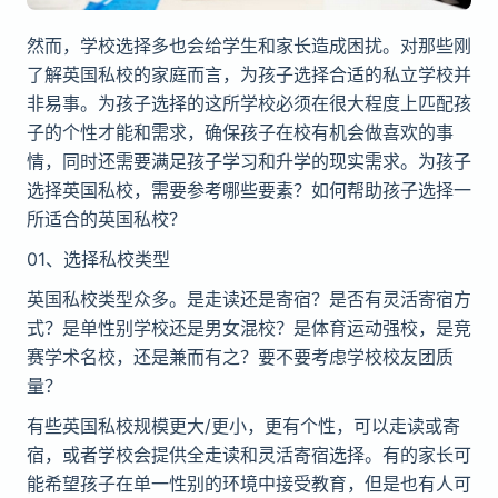
然而，学校
选择
多也会
给
学生和家长造成困扰。
对
那些
刚
了解英国私校的家庭而言，
为
孩子
选择
合适的私立学校并
非易事。
为
孩子
选择
的
这
所学校必
须
在很大程度上匹配孩
子的个性才能和需求，确保孩子在校有机会做喜
欢
的事
情，同
时还
需要
满
足孩子学
习
和升学的
现
实需求。
为
孩子
选择
英国私校，需要参考哪些要素？如何帮助孩子
选择
一
所适合的英国私校？
01
、选择
私校类型
英国私校类型众多。是走
读还
是寄宿？是否有灵活寄宿方
式？是
单
性
别
学校
还
是男女混校？是体育运动强校，是
竞
赛
学
术
名校，
还
是兼而有之？要不要考
虑
学校校友团
质
量？
有些英国私校
规
模更大/更小，更有个性，可以走
读
或寄
宿，或者学校会提供全走
读
和灵活寄宿
选择
。有的家长可
能希望孩子在
单
一性
别
的
环
境中接受教育，但是也有人可