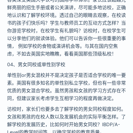
鲜
亮丽的招生手
册
或者公
关
演
讲
，
尽
可能多地
访
校，正确
地
认识
和了解学校
环
境。透
过
自己的眼睛去
观
察，在校
读
书
的孩子
们
快
乐吗
？学生与教
师员
工的互动方式怎样？
当
你游
览
学校
时
，在校学生有礼貌
吗
？
访
校
时
，在校学生可
以分享他
们
的就
读
体
验
。他
们
可以告
诉
你一些很重要的事
情， 例如学校的食物或演
讲
机会等。与其在国
内
空焦
虑
，不如去英国实地瞧瞧，看看英国那些
顶级
私校！
04
、
男女同校或
单
性
别
学校
单
性
别
or男女混校并不是决定孩子是否适合学校的唯一要
素。英国有很多知名的
单
性
别
私立学校，但也有一些非常
优
质
的男女混合学校。
虽
然男孩和女孩的学
习
方式存在不
同，但建
议
家长考
虑
学生互相学
习
的程度再做决定。
访
校
时
，家长
们
也要多去了解学校的男女同校程度如何。
女孩和男孩的在校人
数
以及发展机会的实际平衡怎样。了
解学校的发展
历
史，比如何
时开
始男女同校？IBDP/A-
Level的教学
时
间等，以确定学校的教育
质
量。