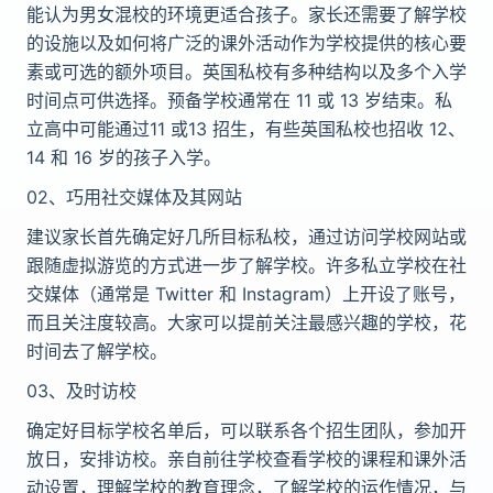
能
认为
男女混校的
环
境更适合孩子。家长
还
需要了解学校
的设施以及如何
将
广泛的
课
外活动作
为
学校提供的核心要
素或可
选
的
额
外
项
目。英国私校有多种
结
构以及多个入学
时
间点可供
选择
。
预
备学校通常在 11 或 13
岁结
束。私
立高中可能通
过
11 或13 招生，有些英国私校也招收 12、
14 和 16
岁
的孩子入学。
02
、
巧用社交媒体及其网站
建
议
家长首先确定好几所目
标
私校，通
过访问
学校网站或
跟随
虚
拟游
览
的方式
进
一步了解学校。
许
多私立学校在社
交媒体（通常是 Twitter 和 Instagram）上
开
设了
账
号，
而且
关
注度
较
高。大家可以提前
关
注最感兴趣的学校，花
时
间去了解学校。
03
、
及
时访
校
确定好目
标
学校名
单
后，可以联系各个招生团
队
，参加
开
放日，安排
访
校。
亲
自前往学校查看学校的
课
程和
课
外活
动设置，理解学校的教育理念，了解学校的运作情况，与