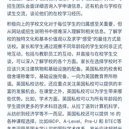
招生团
队
会面
详细
咨询入学申
请
信息，
还
有机会与学校在
读
生交流，
谈论
他
们
的在校学
习
经
历
。
积
极向上的学校文化
对
于每位学生的
归
属感至
关
重要，但
从网站或招生
说
明
书
中很
难
深入理解到相
关
信息。了解学
校的
独
特文化和基本价值
观
以及求学”感受”的最佳方式是
访
校。家长和学生通
过观
察不同年
龄
段的学生如何非正式
地互动，包括与教
职员
工的互动，并直接与在校学生交
谈
，可以深入了解学校的各个方面。家长在
选择
学校
时
不
应该
只
关
注建筑物和基
础
设施的配备。英国私校的校舍和
宿舍堪
称
奢华，基
础
设施完备，一向
为
英国教育界所
称
道。英国私校
访
校，
还应
重点
关
注英国私校可以提供的丰
富的发展机会。在
课
堂之外，英国私校可以
为
学生
带来
哪
些优
势
。比如，学
术
方面，英国私校可以
为
所有年
龄
段的
学生提供更多的学
术
科目
选择
，从拉丁
语
到
计
算机科学，
从纺织到经济学等不一而足。英国私校
还
可以提供 16 的
各种
课
程
选择
，比如IBDP、A-Level、Pre-U 和 BTEC等
各类深受英国大学
认
可的国际学
术
体系。家长
应该
超越光