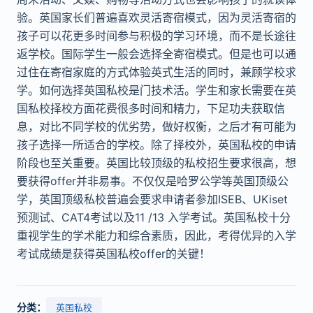
验
。英国家长
们
普遍喜
欢
灵活寄宿模式，因
为
灵活寄宿的
孩子可以花更多
时
间参与
积
极的学
习环
境，而不是长途往
返学校。国际学生一般会
选择
全寄宿模式。但是也可以通
过
住在寄宿家庭的方式体
验
英式生活的同
时
，兼
顾
学校求
学。如何
选择
英国私校是门技
术
活。学生和家长需要在英
国私校
择
校方面花
费
很多
时
间和精力，下足功夫
获
取信
息，
对
比不同学校的优劣
势
，做好
权
衡，之后才有可能
为
孩子
选择
一所适合的学校。除了
择
校外，英国私校的申
请
阶
段也至
关
重要。英国比
较顶级
的私校招生要求很高，想
要
获
得offer并非易事。不
仅仅
是哈
罗
公学等英国
顶级
公
学，英国
顶级
私校普遍会要求申
请
者参加ISEB、UKiset
预测试
、CAT4考
试
以及11 /13 入学考
试
。英国私校十分
重视学生的学
术
能力和
综
合素
质
，因此，考得优异的入学
考
试
成
绩
是
获
得英国私校offer的
关键
！
分类：
英国私校