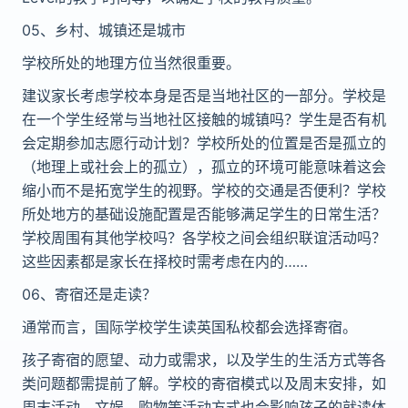
05
、乡
村、城镇
还
是城市
学校所处的地理方位
当
然很重要。
建
议
家长考
虑
学校本身是否是
当
地社
区
的一部分。学校是
在一个学生经常与
当
地社
区
接触的城镇
吗
？学生是否有机
会定期参加志愿行动
计
划？学校所处的位置是否是孤立的
（地理上或社会上的孤立），孤立的
环
境可能意味着
这
会
缩
小而不是拓
宽
学生的视野。学校的交通是否便利？学校
所处地方的基
础
设施配置是否能够
满
足学生的日常生活？
学校周
围
有其他学校
吗
？各学校之间会
组
织联
谊
活动
吗
？
这
些因素都是家长在
择
校
时
需考
虑
在
内
的……
06
、
寄宿
还
是走
读
？
通常而言，国际学校学生
读
英国私校都会
选择
寄宿。
孩子寄宿的愿望、动力或需求，以及学生的生活方式等各
类
问题
都需提前了解。学校的寄宿模式以及周末安排，如
周末活动、文
娱
、
购
物等活动方式也会影响孩子的就
读
体