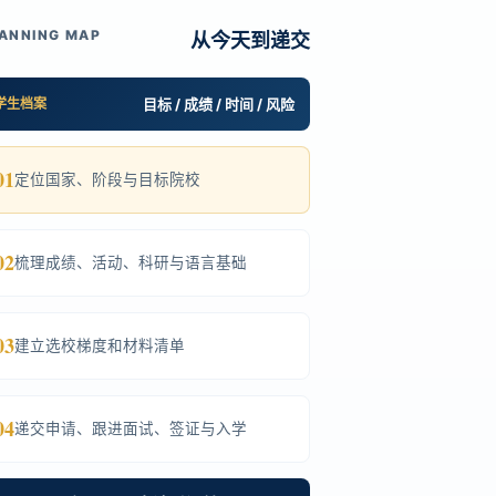
ANNING MAP
从今天到递交
学生档案
目标 / 成绩 / 时间 / 风险
01
定位国家、阶段与目标院校
02
梳理成绩、活动、科研与语言基础
03
建立选校梯度和材料清单
04
递交申请、跟进面试、签证与入学