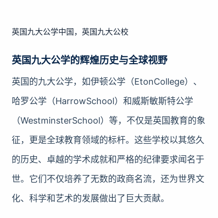
英国九大公学中国，英国九大公校
英国九大公学的辉煌历史与全球视野
英国的九大公学，如伊顿公学（EtonCollege）、
哈罗公学（HarrowSchool）和威斯敏斯特公学
（WestminsterSchool）等，不仅是英国教育的象
征，更是全球教育领域的标杆。这些学校以其悠久
的历史、卓越的学术成就和严格的纪律要求闻名于
世。它们不仅培养了无数的政商名流，还为世界文
化、科学和艺术的发展做出了巨大贡献。