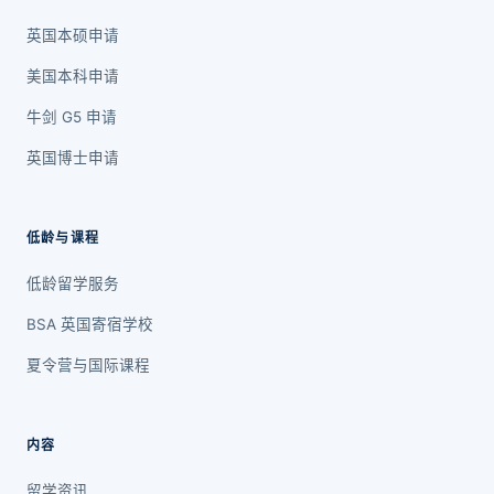
英国本硕申请
美国本科申请
牛剑 G5 申请
英国博士申请
低龄与课程
低龄留学服务
BSA 英国寄宿学校
夏令营与国际课程
内容
留学资讯