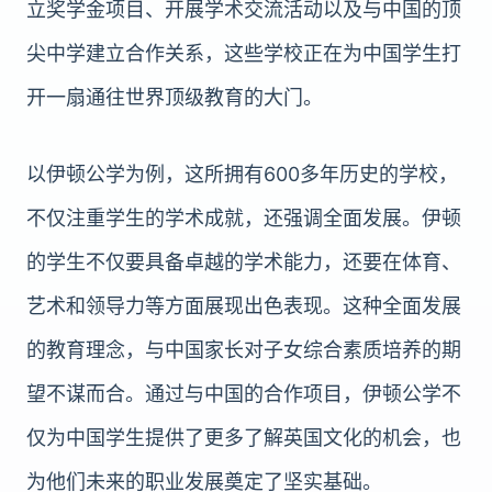
立奖学金项目、开展学术交流活动以及与中国的顶
尖中学建立合作关系，这些学校正在为中国学生打
开一扇通往世界顶级教育的大门。
以伊顿公学为例，这所拥有600多年历史的学校，
不仅注重学生的学术成就，还强调全面发展。伊顿
的学生不仅要具备卓越的学术能力，还要在体育、
艺术和领导力等方面展现出色表现。这种全面发展
的教育理念，与中国家长对子女综合素质培养的期
望不谋而合。通过与中国的合作项目，伊顿公学不
仅为中国学生提供了更多了解英国文化的机会，也
为他们未来的职业发展奠定了坚实基础。