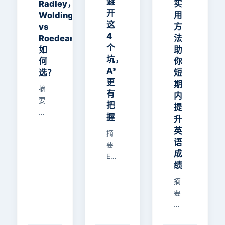
避
Radley，
实
开
Woldingham
用
这
vs
方
4
Roedean，
法
个
如
助
坑，
何
你
A*
选？
短
更
期
摘
有
内
要
把
提
面
握
升
对
英
摘
多
语
要
所
成
EPQ
英
绩
选
国
题
优
摘
决
质
要
定
私
距
研
校，
离