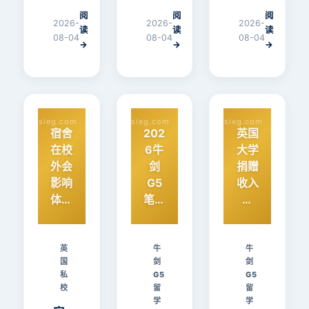
究
家
雅
阅
阅
阅
上
长
思
2026-
2026-
2026-
读
读
读
限，
常
或
08-04
08-04
08-04
→
→
→
经
陷
托
济
入
福
学
选
考
方
择
试
向
困
仅
ysieg.com
ysieg.com
ysieg.com
尤
难。
剩
宿舍
202
英国
其
本
数
在校
6牛
大学
要
文
周，
外会
剑
捐赠
避
从
如
影响
G5
收入
开
学
何
体验
笔试
排
题
术、
高
吗？
考位
行：
目
氛
效
Chel
明日
牛剑
过
围、
冲
tenh
开放
领
英
牛
牛
大、
地
刺？
国
剑
剑
am
预
跑，
过
理…
本
私
G5
G5
Ladi
约，
这笔
旧、
校
留
留
文
es’
这些
钱如
学
学
文
整