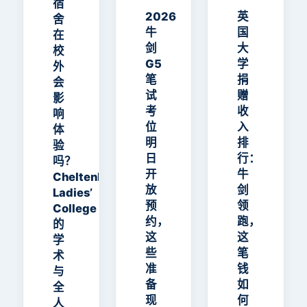
宿
Coll
准备
何影
献…
理
2026
英
舍
ege
现在
响你
了7
牛
国
在
的学
就要
的申
个
剑
大
校
术与
做
请？
实
G5
学
外
全人
用
笔
捐
会
教育
技
试
赠
影
平衡
巧…
考
收
响
术
位
入
体
明
排
验
日
行：
吗？
开
牛
Cheltenham
放
剑
Ladies’
预
领
College
约，
跑，
的
这
这
学
些
笔
术
准
钱
与
备
如
全
现
何
人