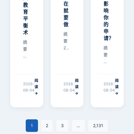
在
影
教
就
响
育
要
你
平
做
的
衡
申
术
摘
请？
要
摘
2026
摘
要
年
要
英
首
英
国
轮
国
顶
ESAT、
大
级
阅
阅
阅
TMUA、
学
女
2026-
2026-
2026-
读
读
读
TARA
年
08-04
08-04
08-04
校
→
→
→
笔
度
Cheltenham
试
捐
Ladies’
考
赠
C…
位
收
将
入
1
2
3
…
2,131
于7
排