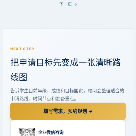
月
名
下一页 →
20
出
日…
炉，
牛
津
剑
桥
NEXT STEP
合
把申请目标先变成一张清晰路
计
超
2.6
线图
亿
英
告诉学生目前年级、成绩和目标国家，顾问会整理适合的
镑。
申请路线、时间节点和准备重点。
捐
赠
填写需求，预约规划 →
资…
企业微信咨询