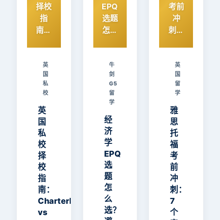
择校
EPQ
考前
指
选题
冲
南：
怎么
刺：
Cha
选？
7个
rter
避开
实用
hou
这4
方法
英
牛
英
国
剑
国
se
个
助你
私
G5
留
vs
坑，
短期
校
留
学
Radl
A*更
内提
学
英
雅
ey，
有把
升英
经
国
思
Wol
握
语成
济
私
托
ding
绩
学
校
福
ham
EPQ
择
考
vs
选
校
前
Roe
题
指
冲
dea
怎
南：
刺：
n，
么
Charterhouse
7
如何
选？
vs
个
选？