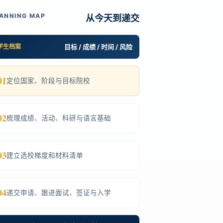
ANNING MAP
从今天到递交
学生档案
目标 / 成绩 / 时间 / 风险
01
定位国家、阶段与目标院校
02
梳理成绩、活动、科研与语言基础
03
建立选校梯度和材料清单
04
递交申请、跟进面试、签证与入学