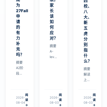
四
为
家
校、
27Fall
长
八
申
该
大、
请
如
新
的
何
五
有
应
虎
力
对？
分
补
别
摘要
充
指
A-
吗？
什
level
么？
摘要
预估
A2阶
分低
摘要
段加
于模
解读
考A-
考成
上海
Level
绩并
升学
中文
不罕
圈常
阅
阅
阅
是可
见，
用
2026-
2026-
2026-
读
读
读
行
但家
“黑
08-04
08-03
08-03
→
→
→
的，
长和