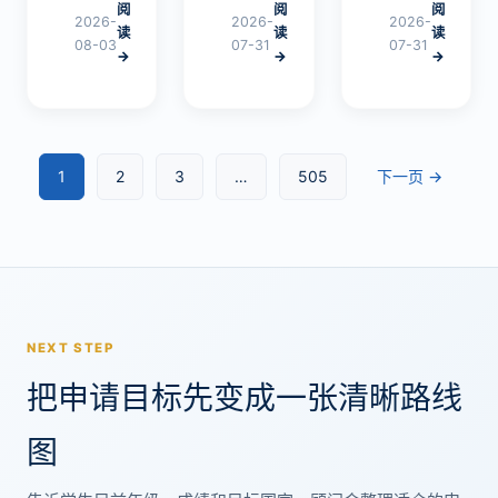
阅
阅
阅
Level
的关
越
2026-
2026-
2026-
读
读
读
学生
键起
好，
08-03
07-31
07-31
→
→
→
因预
点，
9门
估分
越来
左右
偏低
越多
足
而焦
国际
矣。
虑。
学校
家长
1
2
3
…
505
下一页 →
本文
学生
应关
梳理
选
注科
了预
择…
目组
估…
合与
成
绩…
NEXT STEP
把申请目标先变成一张清晰路线
图