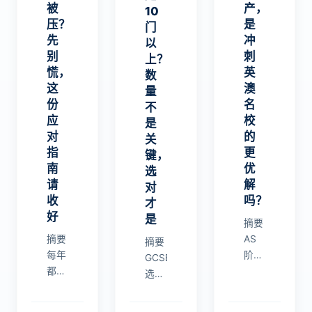
被
产，
10
压？
是
门
先
冲
以
别
刺
上？
慌，
英
数
这
澳
量
份
名
不
应
校
是
对
的
关
指
更
键，
南
优
选
请
解
对
收
吗？
才
好
是
摘要
摘要
AS
摘要
每年
阶段
GCSE
都有
是A-
选课
不少
Level
并非
A-
学习
越多