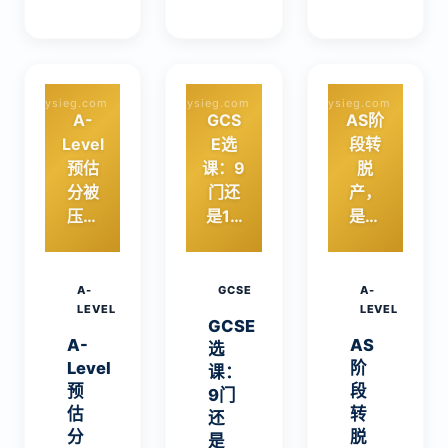
话”：
但需
学生
三
分情
应主
公、
况考
动沟
四
量。
通…
校、
ysieg.com
ysieg.com
ysieg.com
本文
八
A-
GCS
AS阶
分
大、
Level
E选
段转
析…
新五
预估
课：9
脱
虎分
分被
门还
产，
别指
压？
是10
是冲
哪些
先别
门以
刺英
学…
慌，
上？
澳名
这份
数量
校的
A-
GCSE
A-
应对
LEVEL
不是
更优
LEVEL
GCSE
指南
关
解
A-
AS
选
请收
键，
吗？
Level
阶
课：
好
选对
预
段
9门
才是
估
转
还
分
脱
是