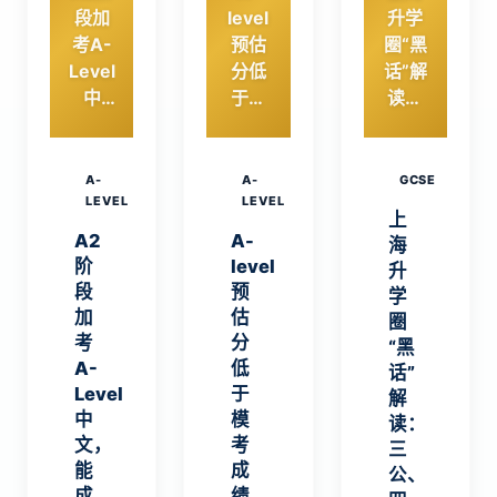
段加
level
升学
考A-
预估
圈“黑
Level
分低
话”解
中
于模
读：
文，
考成
三
能成
绩，
公、
为
家长
四
A-
A-
GCSE
27Fal
LEVEL
该如
LEVEL
校、
上
l申请
何应
八
A2
A-
海
的有
对？
大、
阶
level
升
力补
新五
段
预
学
充
虎分
加
估
圈
吗？
别指
考
分
“黑
什
A-
低
话”
么？
Level
于
解
中
模
读：
文，
考
三
能
成
公、
成
绩，