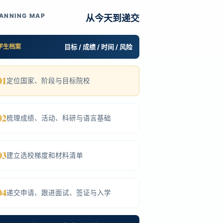
ANNING MAP
从今天到递交
学生档案
目标 / 成绩 / 时间 / 风险
01
定位国家、阶段与目标院校
02
梳理成绩、活动、科研与语言基础
03
建立选校梯度和材料清单
04
递交申请、跟进面试、签证与入学